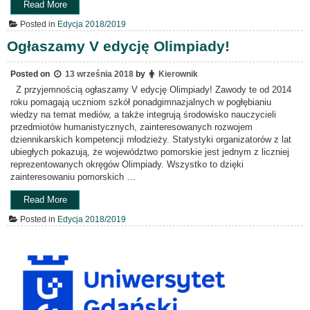
„Lista
Read More
osób
Posted in
Edycja 2018/2019
zakwalifikowanych
do
Ogłaszamy V edycję Olimpiady!
etapu
okręgowego”
Posted on
13 września 2018
by
Kierownik
Z przyjemnością ogłaszamy V edycję Olimpiady! Zawody te od 2014
roku pomagają uczniom szkół ponadgimnazjalnych w pogłębianiu
wiedzy na temat mediów, a także integrują środowisko nauczycieli
przedmiotów humanistycznych, zainteresowanych rozwojem
dziennikarskich kompetencji młodzieży. Statystyki organizatorów z lat
ubiegłych pokazują, że województwo pomorskie jest jednym z liczniej
reprezentowanych okręgów Olimpiady. Wszystko to dzięki
zainteresowaniu pomorskich …
„Ogłaszamy
Read More
V
Posted in
Edycja 2018/2019
edycję
Olimpiady!”