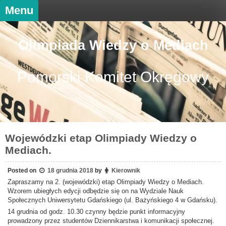
Skip
Menu
to
content
Olimpiada Wiedzy o Mediach
Pomorski Komitet Okręgowy
Wojewódzki etap Olimpiady Wiedzy o
Mediach.
Posted on
18 grudnia 2018
by
Kierownik
Zapraszamy na 2. (wojewódzki) etap Olimpiady Wiedzy o Mediach.
Wzorem ubiegłych edycji odbędzie się on na Wydziale Nauk
Społecznych Uniwersytetu Gdańskiego (ul. Bażyńskiego 4 w Gdańsku).
14 grudnia od godz. 10.30 czynny będzie punkt informacyjny
prowadzony przez studentów Dziennikarstwa i komunikacji społecznej.