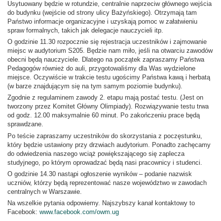
Usytuowany będzie w rotundzie, centralnie naprzeciw głównego wejścia
do budynku (wejście od strony ulicy Bażyńskiego). Otrzymają tam
Państwo informacje organizacyjne i uzyskają pomoc w załatwieniu
spraw formalnych, takich jak delegacje nauczycieli itp.
O godzinie 11.30 rozpocznie się rejestracja uczestników i zajmowanie
miejsc w audytorium S205. Będzie nam miło, jeśli na otwarciu zawodów
obecni będą nauczyciele. Dlatego na początek zapraszamy Państwa
Pedagogów również do auli, przygotowaliśmy dla Was wydzielone
miejsce. Oczywiście w trakcie testu ugościmy Państwa kawą i herbatą
(w barze znajdującym się na tym samym poziomie budynku).
Zgodnie z regulaminem zawody 2. etapu mają postać testu. (Jest on
tworzony przez Komitet Główny Olimpiady). Rozwiązywanie testu trwa
od godz. 12.00 maksymalnie 60 minut. Po zakończeniu prace będą
sprawdzane.
Po teście zapraszamy uczestników do skorzystania z poczęstunku,
który będzie ustawiony przy drzwiach audytorium. Ponadto zachęcamy
do odwiedzenia naszego wciąż powiększającego się zaplecza
studyjnego, po którym oprowadzać będą nasi pracownicy i studenci.
O godzinie 14.30 nastąpi ogłoszenie wyników – podanie nazwisk
uczniów, którzy będą reprezentować nasze województwo w zawodach
centralnych w Warszawie.
Na wszelkie pytania odpowiemy. Najszybszy kanał kontaktowy to
Facebook:
www.facebook.com/owm.ug