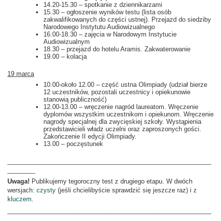
14.20-15.30 – spotkanie z dziennikarzami
15.30 – ogłoszenie wyników testu (lista osób
zakwalifikowanych do części ustnej). Przejazd do siedziby
Narodowego Instytutu Audiowizualnego
16.00-18.30 – zajęcia w Narodowym Instytucie
Audiowizualnym
18.30 – przejazd do hotelu Aramis. Zakwaterowanie
19.00 – kolacja
19 marca
10.00-około 12.00 – część ustna Olimpiady (udział bierze
12 uczestników, pozostali uczestnicy i opiekunowie
stanowią publiczność)
12.00-13.00 – wręczenie nagród laureatom. Wręczenie
dyplomów wszystkim uczestnikom i opiekunom. Wręczenie
nagrody specjalnej dla zwycięskiej szkoły. Wystąpienia
przedstawicieli władz uczelni oraz zaproszonych gości.
Zakończenie II edycji Olimpiady.
13.00 – poczęstunek
___________________________________________________________
________
Uwaga!
Publikujemy tegoroczny test z drugiego etapu. W dwóch
wersjach:
czysty
(jeśli chcielibyście sprawdzić się jeszcze raz) i
z
kluczem
.
___________________________________________________________
________