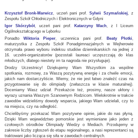
سرور اختصاصی ایران
Krzysztof Bronk-Marwicz
, uczeń pani prof.
Sylwii Szymańskiej
, z
Zespołu Szkół Chłodniczych i Elektronicznych w Gdyni
Igor Skórzybót
, uczeń pani prof.
Katarzyny Wach
, z I Liceum
Ogólnokształcącego w Lęborku
Ponadto
Wiktoria Pieper
, uczennica pani prof.
Beaty Płotki
,
maturzystka z Zespołu Szkół Ponadgimnazjalnych w Wejherowie
otrzymała prawo wyboru indeksu studiów dziennikarskich na jednej z
16. uczelni-organizatorów (pozostali laureaci uczęszczają do klas
młodszych, dlatego niestety im ta nagroda nie przysługuje).
Drodzy Uczestnicy! Dziękujemy Wam Wszystkim za wspólne
spotkania, rozmowy, za Waszą pozytywną energię i za chwile emocji,
jakich nam dostarczyliście. Wiemy, że nie jest łatwo znaleźć czas na
przygotowanie się do olimpiady (zwłaszcza w klasie maturalnej).
Doceniamy Wasz udział. Przekażcie też, prosimy, nasze ukłony i
wyrazy uznania Waszym Szanownym Rodzicom. Wielokrotnie w trakcie
zawodów widzieliśmy dowody wsparcia, jakiego Wam udzielali, czy to
na miejscu, czy na odległość.
Chcielibyśmy przekazać Wam pozytywne opinie, jakie do nas płyną.
Dzięki Wam województwo pomorskie jest wymieniane jako jeden z
czołowych ośrodków Olimpiady Wiedzy o Mediach. Przodujemy w
zakresie liczby zgłoszeń do etapu regionalnego, a nasi reprezentanci są
traktowani jako licząca się siła w zawodach centralnych.