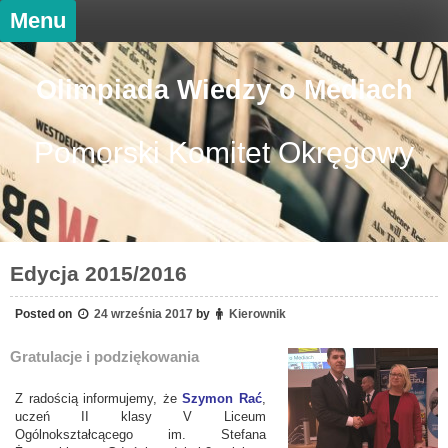
Skip
Menu
to
content
Olimpiada Wiedzy o Mediach
Pomorski Komitet Okręgowy
Edycja 2015/2016
Posted on
24 września 2017
by
Kierownik
Gratulacje i podziękowania
Z radością informujemy, że
Szymon Rać
,
uczeń II klasy V Liceum
Ogólnokształcącego im. Stefana