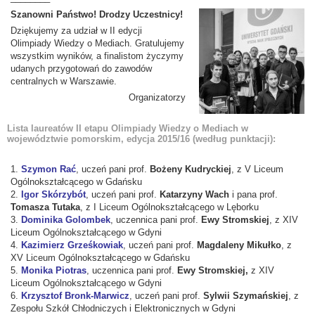
Szanowni Państwo! Drodzy Uczestnicy!
Dziękujemy za udział w II edycji
Olimpiady Wiedzy o Mediach. Gratulujemy
wszystkim wyników, a finalistom życzymy
udanych przygotowań do zawodów
centralnych w Warszawie.
Organizatorzy
Lista laureatów II etapu Olimpiady Wiedzy o Mediach w
województwie pomorskim, edycja 2015/16 (według punktacji):
1.
Szymon Rać
, uczeń pani prof.
Bożeny Kudryckiej
, z V Liceum
Ogólnokształcącego w Gdańsku
2.
Igor Skórzybót
, uczeń pani prof.
Katarzyny Wach
i pana prof.
Tomasza Tutaka
, z I Liceum Ogólnokształcącego w Lęborku
3.
Dominika Golombek
, uczennica pani prof.
Ewy Stromskiej
, z XIV
Liceum Ogólnokształcącego w Gdyni
4.
Kazimierz Grześkowiak
, uczeń pani prof.
Magdaleny Mikułko
, z
XV Liceum Ogólnokształcącego w Gdańsku
5.
Monika Piotras
, uczennica pani prof.
Ewy Stromskiej,
z XIV
Liceum Ogólnokształcącego w Gdyni
6.
Krzysztof Bronk-Marwicz
, uczeń pani prof.
Sylwii Szymańskiej
, z
Zespołu Szkół Chłodniczych i Elektronicznych w Gdyni