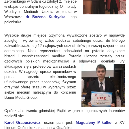
Żeromskiego w Gdańsku zdobył 2. miejsce
w etapie centralnym tegorocznej Olimpiady
Wiedzy o Mediach. Ucznia wspierała w
Warszawie
dr Bożena Kudrycka
, jego
polonistka.
Wysokie drugie miejsce Szymona wywalczone zostało w naprawdę
zaciętej i wyrównanej walce podczas sobotniego quizu, do którego
zakwalifikowało się 12 najlepszych uczestników pierwszej części etapu
centralnego. Nasz reprezentant odpowiadał na pytania dotyczące
historii i współczesności mediów. Pytania ułożone zostały przez
czołowych polskich medioznawców, a odpowiedzi oceniało jury
składające się z
profesorów warszawskich
uczelni. W nagrodę, oprócz upominków w
postaci sprzętu elektronicznego
ufundowanego przez sponsorów, Szymon
otrzymał ofertę stażu w wybranym przez
siebie medium należącym do koncernu
Bauer Media Group.
Oprócz absolwenta gdańskiej Piątki w gronie tegorocznych laureatów
znaleźli się:
Karol Grabusiewicz
, uczeń pani prof.
Magdaleny Mikułko
, z XV
Liceum Ogólnokształcącego w Gdańsku